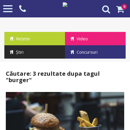
0
Toggle
navigation
Rețete
Video
Știri
Concursuri
Cautare "BURGER"
HOME
Căutare: 3 rezultate dupa tagul
"burger"