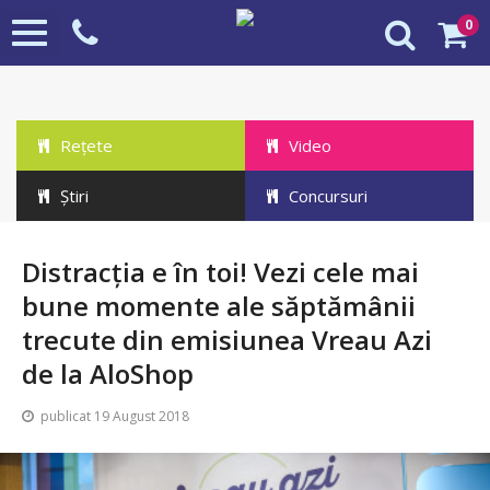
0
Toggle
navigation
Rețete
Video
Știri
Concursuri
Distracția e în toi! Vezi cele mai bune
HOME
ȘTIRI
momente ale săptămânii trecute din emisiunea Vreau
Distracția e în toi! Vezi cele mai
Azi de la AloShop
bune momente ale săptămânii
trecute din emisiunea Vreau Azi
de la AloShop
publicat 19 August 2018