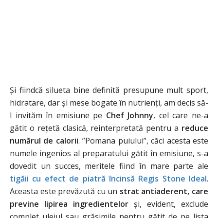
Și fiindcă silueta bine definită presupune mult sport,
hidratare, dar și mese bogate în nutrienți, am decis să-
l invităm în emisiune pe
Chef Johnny
, cel care ne-a
gătit o rețetă clasică, reinterpretată pentru a
reduce
numărul de calorii
. ”Pomana puiului”, căci acesta este
numele ingenios al preparatului gătit în emisiune, s-a
dovedit un succes, meritele fiind în mare parte ale
tigăii cu efect de piatră încinsă Regis Stone Ideal
.
Aceasta este prevăzută cu un
strat antiaderent, care
previne lipirea ingredientelor
și, evident, exclude
complet uleiul sau grăsimile pentru gătit de pe lista