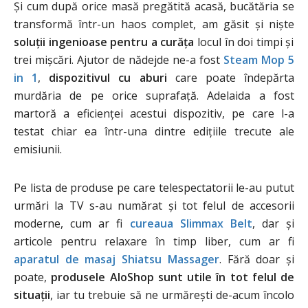
Și cum după orice masă pregătită acasă, bucătăria se
transformă într-un haos complet, am găsit și niște
soluții ingenioase pentru a curăța
locul în doi timpi și
trei mișcări. Ajutor de nădejde ne-a fost
Steam Mop 5
in 1
,
dispozitivul cu aburi
care poate îndepărta
murdăria de pe orice suprafață. Adelaida a fost
martoră a eficienței acestui dispozitiv, pe care l-a
testat chiar ea într-una dintre edițiile trecute ale
emisiunii.
Pe lista de produse pe care telespectatorii le-au putut
urmări la TV s-au numărat și tot felul de accesorii
moderne, cum ar fi
cureaua Slimmax Belt
, dar și
articole pentru relaxare în timp liber, cum ar fi
aparatul de masaj Shiatsu Massager
. Fără doar și
poate,
produsele AloShop sunt utile în tot felul de
situații
, iar tu trebuie să ne urmărești de-acum încolo