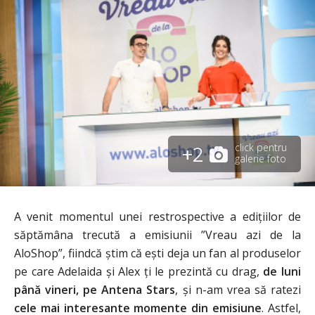
+2
click pentru
galerie foto
A venit momentul unei restrospective a edițiilor de
săptămâna trecută a emisiunii ”Vreau azi de la
AloShop”, fiindcă știm că ești deja un fan al produselor
pe care Adelaida și Alex ți le prezintă cu drag,
de luni
până vineri, pe Antena Stars
, și n-am vrea să ratezi
cele mai interesante momente din emisiune
. Astfel,