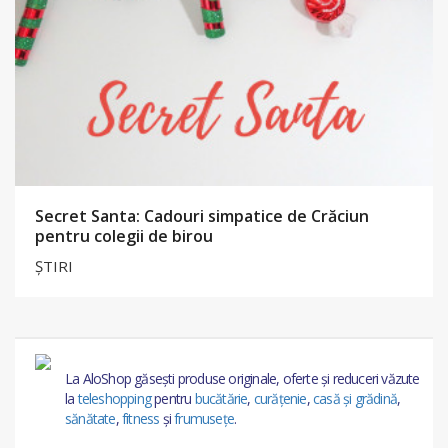
Secret Santa: Cadouri simpatice de Crăciun
pentru colegii de birou
ȘTIRI
La AloShop găsești produse originale, oferte și reduceri văzute
la
teleshopping
pentru
bucătărie
,
curățenie
,
casă și grădină
,
sănătate
,
fitness
și
frumusețe
.