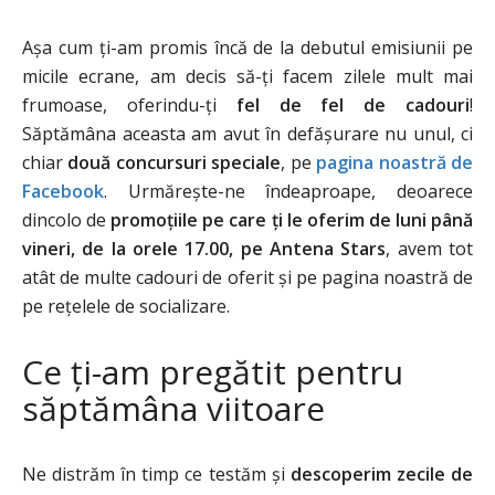
Așa cum ți-am promis încă de la debutul emisiunii pe
micile ecrane, am decis să-ți facem zilele mult mai
frumoase, oferindu-ți
fel de fel de cadouri
!
Săptămâna aceasta am avut în defășurare nu unul, ci
chiar
două concursuri speciale
, pe
pagina noastră de
Facebook
. Urmărește-ne îndeaproape, deoarece
dincolo de
promoțiile pe care ți le oferim de luni până
vineri, de la orele 17.00, pe Antena Star
s
, avem tot
atât de multe cadouri de oferit și pe pagina noastră de
pe rețelele de socializare.
Ce ți-am pregătit pentru
săptămâna viitoare
Ne distrăm în timp ce testăm și
descoperim zecile de