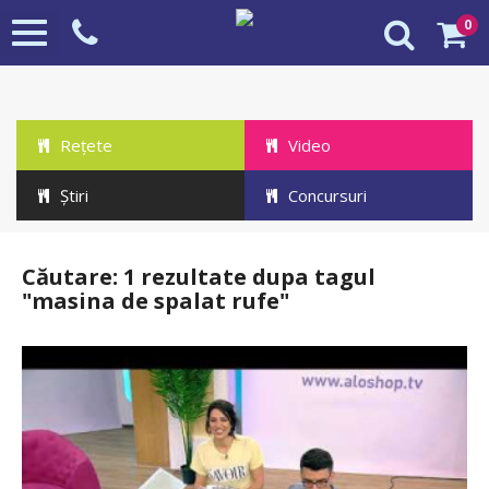
0
Toggle
navigation
Rețete
Video
Știri
Concursuri
Cautare "MASINA DE SPALAT RUFE"
HOME
Căutare: 1 rezultate dupa tagul
"masina de spalat rufe"