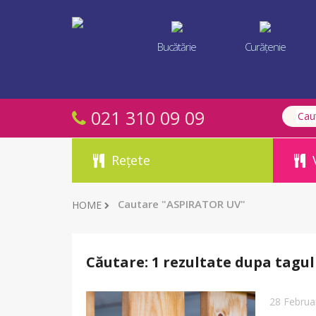
Bucătărie
Curățenie
021 310 09 09
Rețete
Cautare "ASPIRATOR UV"
HOME
Căutare: 1 rezultate dupa tagul
28 Februa