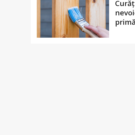
Curățe
nevoi
prim