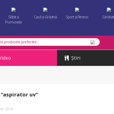
Slăbit și
Casă și Grădină
Sport și Fitness
Sănătat
Frumusețe
Video
Știri
 "aspirator uv"
rie 2018